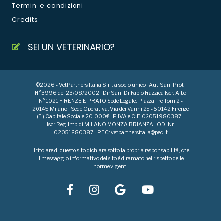
Termini e condizioni
Credits
SEI UN VETERINARIO?
©2026 - VetPartners Italia S.r.l. a socio unico | Aut.San. Prot.
N°3996 del 23/08/2002 | Dir.San. Dr Fabio Frazzica Iscr. Albo
N°1021 FIRENZE E PRATO Sede Legale: Piazza Tre Torri 2 -
20145 Milano | Sede Operativa: Via dei Vanni 25 - 50142 Firenze
(FI) Capitale Sociale 20.000€ | P.IVA e C.F. 02051980387 -
Iscr.Reg.Imp.di MILANO MONZA BRIANZA LODI Nr.
02051980387 - PEC: vetpartnersitalia@pec.it
Il titolare di questo sito dichiara sotto la propria responsabilità, che
il messaggio informativo del sito è diramato nel rispetto delle
norme vigenti