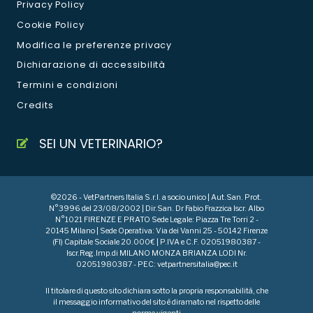
Privacy Policy
Cookie Policy
Modifica le preferenze privacy
Dichiarazione di accessibilità
Termini e condizioni
Credits
SEI UN VETERINARIO?
©2026 - VetPartners Italia S.r.l. a socio unico | Aut.San. Prot.
N°3996 del 23/08/2002 | Dir.San. Dr Fabio Frazzica Iscr. Albo
N°1021 FIRENZE E PRATO Sede Legale: Piazza Tre Torri 2 -
20145 Milano | Sede Operativa: Via dei Vanni 25 - 50142 Firenze
(FI) Capitale Sociale 20.000€ | P.IVA e C.F. 02051980387 -
Iscr.Reg.Imp.di MILANO MONZA BRIANZA LODI Nr.
02051980387 - PEC: vetpartnersitalia@pec.it
Il titolare di questo sito dichiara sotto la propria responsabilità, che
il messaggio informativo del sito è diramato nel rispetto delle