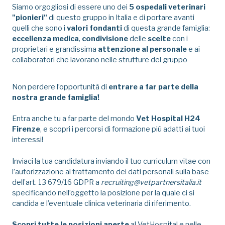
Siamo orgogliosi di essere uno dei
5 ospedali veterinari
"pionieri"
di questo gruppo in Italia e di portare avanti
quelli che sono i
valori fondanti
di questa grande famiglia:
eccellenza medica
,
condivisione
delle
scelte
con i
proprietari e grandissima
attenzione al personale
e ai
collaboratori che lavorano nelle strutture del gruppo
Non perdere l’opportunità di
entrare a far parte della
nostra grande famiglia!
Entra anche tu a far parte del mondo
Vet Hospital H24
Firenze
, e scopri i percorsi di formazione più adatti ai tuoi
interessi!
Inviaci la tua candidatura inviando il tuo curriculum vitae con
l’autorizzazione al trattamento dei dati personali sulla base
dell’art. 13 679/16 GDPR a
recruiting@vetpartnersitalia.it
specificando nell’oggetto la posizione per la quale ci si
candida e l’eventuale clinica veterinaria di riferimento.
Scopri tutte le posizioni aperte
al VetHospital e nelle