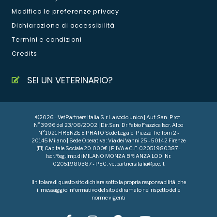
Modifica le preferenze privacy
Dichiarazione di accessibilità
Termini e condizioni
Credits
SEI UN VETERINARIO?
©2026 - VetPartners Italia S.r.l. a socio unico | Aut.San. Prot.
N°3996 del 23/08/2002 | Dir.San. Dr Fabio Frazzica Iscr. Albo
N°1021 FIRENZE E PRATO Sede Legale: Piazza Tre Torri 2 -
20145 Milano | Sede Operativa: Via dei Vanni 25 - 50142 Firenze
(FI) Capitale Sociale 20.000€ | P.IVA e C.F. 02051980387 -
Iscr.Reg.Imp.di MILANO MONZA BRIANZA LODI Nr.
02051980387 - PEC: vetpartnersitalia@pec.it
Il titolare di questo sito dichiara sotto la propria responsabilità, che
il messaggio informativo del sito è diramato nel rispetto delle
norme vigenti