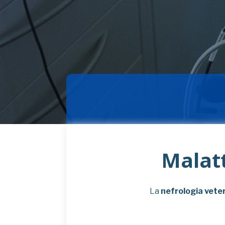
Malatt
La
nefrologia veter