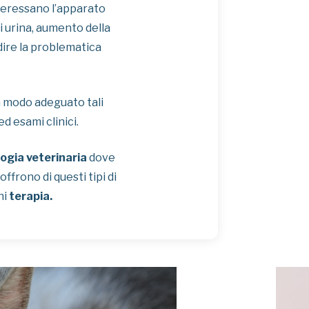
nteressano l’apparato
i urina, aumento della
ire la problematica
n modo adeguato tali
d esami clinici.
logia veterinaria
dove
ffrono di questi tipi di
ni
terapia.