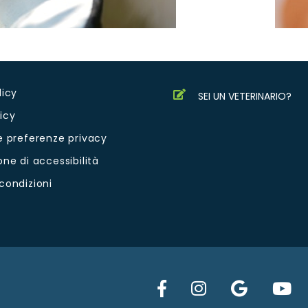
licy
SEI UN VETERINARIO?
icy
e preferenze privacy
one di accessibilità
condizioni