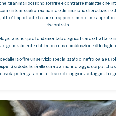
nche gli animali possono soffrire e contrarre malattie che i
lcuni sintomi quali un aumento o diminuzione di produzione d
l gatto è importante fissare un appuntamento per approfond
riscontrata.
logie, anche qui è fondamentale diagnosticare e trattare i
ste generalmente richiedono una combinazione di indagini e
pedaliera offre un servizio specializzato di nefrologia e
uro
esperti
si dedicherà alla cura e al monitoraggio dei pet che so
così da poter garantire di trarre il maggior vantaggio da og