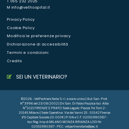
T 055 232 2025
M info@vethospital.it
Privacy Policy
Cookie Policy
Modifica le preferenze privacy
Dichiarazione di accessibilità
Termini e condizioni
Credits
SEI UN VETERINARIO?
©2026 - VetPartners Italia S.r.l. a socio unico | Aut.San. Prot.
N°3996 del 23/08/2002 | Dir.San. Dr Fabio Frazzica Iscr. Albo
N°1021 FIRENZE E PRATO Sede Legale: Piazza Tre Torri 2 -
20145 Milano | Sede Operativa: Via dei Vanni 25 - 50142 Firenze
(FI) Capitale Sociale 20.000€ | P.IVA e C.F. 02051980387 -
Iscr.Reg.Imp.di MILANO MONZA BRIANZA LODI Nr.
02051980387 - PEC: vetpartnersitalia@pec.it