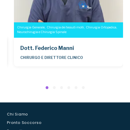
Chirurgia Generale
,
Chirurgia dei tessuti molli
,
Chirurgia Ortopedica
,
Neurochirugia e Chirurgia Spinale
Dott. Federico Manni
CHIRURGO E DIRETTORE CLINICO
Chi Siamo
Pronto Soccorso