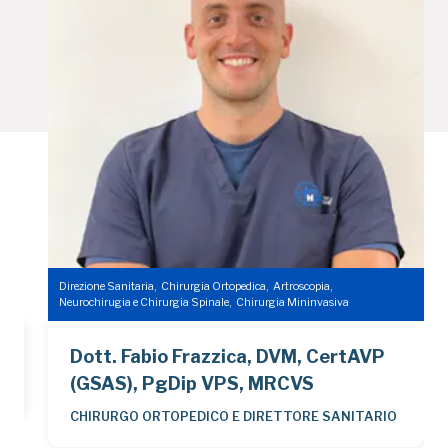
Direzione Sanitaria
,
Chirurgia Ortopedica
,
Artroscopia
,
Neurochirugia e Chirurgia Spinale
,
Chirurgia Mininvasiva
Dott. Fabio Frazzica, DVM, CertAVP
(GSAS), PgDip VPS, MRCVS
CHIRURGO ORTOPEDICO E DIRETTORE SANITARIO