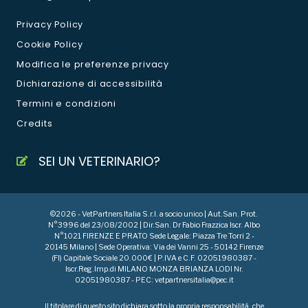
Privacy Policy
Cookie Policy
Modifica le preferenze privacy
Dichiarazione di accessibilità
Termini e condizioni
Credits
SEI UN VETERINARIO?
©2026 - VetPartners Italia S.r.l. a socio unico | Aut.San. Prot.
N°3996 del 23/08/2002 | Dir.San. Dr Fabio Frazzica Iscr. Albo
N°1021 FIRENZE E PRATO Sede Legale: Piazza Tre Torri 2 -
20145 Milano | Sede Operativa: Via dei Vanni 25 - 50142 Firenze
(FI) Capitale Sociale 20.000€ | P.IVA e C.F. 02051980387 -
Iscr.Reg.Imp.di MILANO MONZA BRIANZA LODI Nr.
02051980387 - PEC: vetpartnersitalia@pec.it
Il titolare di questo sito dichiara sotto la propria responsabilità, che